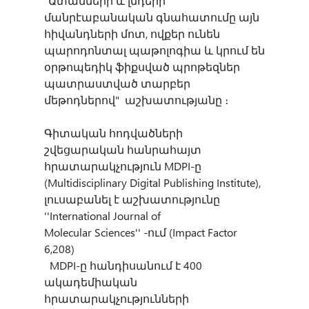
"Ատամների և լնդերի
մանրէաբանական գնահատումը այն
Արմավիր
հիվանդների մոտ, ովքեր ունեն
պարոդոնտալ պաթոլոգիա և կրում են
Եղեգնաձոր
օրթոպեդիկ ֆիքսված պրոթեզներ
պատրաստված տարբեր
մեթոդներով" աշխատությանը ։
Սիսիան
Գիտական հոդվածների
Կապան
շվեցարական հանրահայտ
հրատարակչություն MDPI-ը
(Multidisciplinary Digital Publishing Institute),
Իջևան
լուսաբանել է աշխատությունը
''International Journal of
Molecular Sciences'' -ում (Impact Factor
Արարատ
6,208)
MDPI-ը հանդիսանում է 400
ակադեմիական
հրատարակչությունների