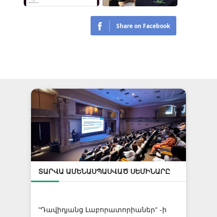
ՏԱՐՎԱ ԱՄԵՆԱՍՊԱՍՎԱԾ ՍԵՄԻՆԱՐԸ
"Դավիդյանց Լաբորատորիաներ" -ի