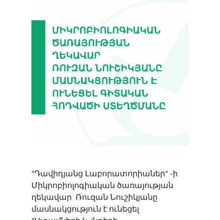
Մասնաճյուղեր
Երևան
Հայերեն
Վանաձոր
Русский
Գյումրի
English
Սևան
"Դավիդյանց Լաբորատորիաներ" -ի
Մարտունի
Միկրոբիոլոգիական ծառայության
ղեկավար Ռուզան Նուշիկյանը
Աշտարակ
մասնակցություն է ունեցել