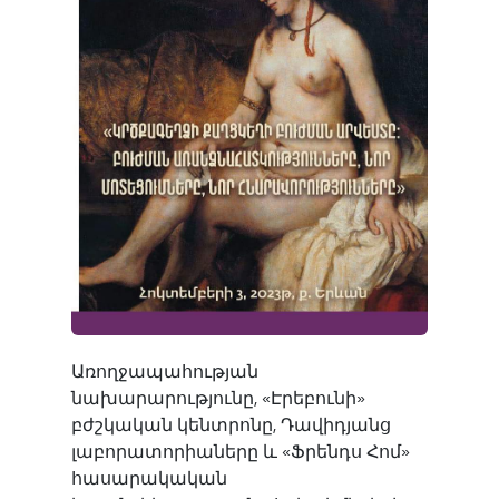
Մասնաճյուղեր
Երևան
Հայերեն
Վանաձոր
Русский
Գյումրի
English
Սևան
Առողջապահության
Մարտունի
նախարարությունը, «Էրեբունի»
բժշկական կենտրոնը, Դավիդյանց
լաբորատորիաները և «Ֆրենդս Հոմ»
Աշտարակ
հասարակական