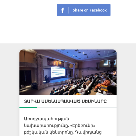
ՏԱՐՎԱ ԱՄԵՆԱՍՊԱՍՎԱԾ ՍԵՄԻՆԱՐԸ
Առողջապահության
նախարարությունը, «Էրեբունի»
բժշկական կենտրոնը, Դավիդյանց