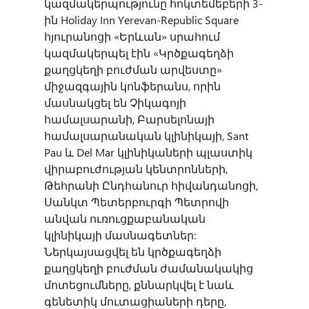
կազմակերպությունը հոկտեմեբերի 3-
ին Holiday Inn Yerevan-Republic Square
Արմավիր
հյուրանոցի «Երևան» սրահում
կազմակերպել էին «Կրծքագեղձի
Եղեգնաձոր
քաղցկեղի բուժման արվեստը»
միջազգային կոնֆերանս, որին
մասնակցել են Չիկագոյի
Սիսիան
համալսարանի, Բարսելոնայի
համալսարանական կլինիկայի, Sant
Կապան
Pau և Del Mar կլինիկաների պլաստիկ
վիրաբուժության կենտրոնների,
Թեհրանի Ընդհանուր հիվանդանոցի,
Իջևան
Սանկտ Պետերբուրգի Պետրովի
անվան ուռուցքաբանական
կլինիկայի մասնագետներ:
Արարատ
Ներկայսացվել են կրծքագեղձի
քաղցկեղի բուժման ժամանակակից
մոտեցումները, քննարկվել է նաև
գենետիկ մուտացիաների դերը,